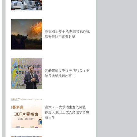
捍衛國土安全 金防部策應作戰
暨野戰防空實彈射擊
高齡帶動長春經濟 石崇良：要
讓長者活跳跳吃百二
嘉大30＋大學招生進入倒數
歡迎30歲以上成人跨域學習加
值人生