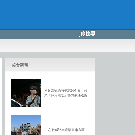
搜尋
綜合新聞
同窗酒後談時事意見不合 街
頭「摔角較勁」警方依法送辦
心戰喊話車現蹤臺南市區