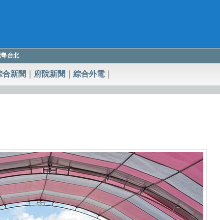
 臺灣‧台北
綜合新聞
｜
府院新聞
｜
綜合外電
｜