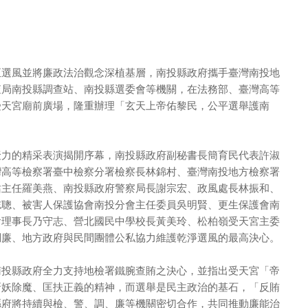
正選風並將廉政法治觀念深植基層，南投縣政府攜手臺灣南投地
查局南投縣調查站、南投縣選委會等機關，在法務部、臺灣高等
受天宮廟前廣場，隆重辦理「玄天上帝佑黎民，公平選舉護南
聚力的精采表演揭開序幕，南投縣政府副秘書長簡育民代表許淑
灣高等檢察署臺中檢察分署檢察長林錦村、臺灣南投地方檢察署
站主任羅美燕、南投縣政府警察局長謝宗宏、政風處長林振和、
志聰、被害人保護協會南投分會主任委員吳明賢、更生保護會南
會理事長乃守志、營北國民中學校長黃美玲、松柏嶺受天宮主委
調廉、地方政府與民間團體公私協力維護乾淨選風的最高決心。
南投縣政府全力支持地檢署鐵腕查賄之決心，並指出受天宮「帝
斬妖除魔、匡扶正義的精神，而選舉是民主政治的基石，「反賄
縣府將持續與檢、警、調、廉等機關密切合作，共同推動廉能治