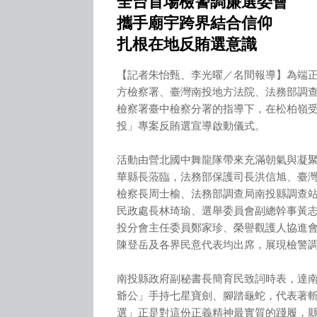
全台首場檢警調廉選委會
攜手廟宇跨界結合信仰
扎根在地反賄選意識
【記者朱怡甄、李光曜／名間報導】為端
方檢察署、臺灣南投地方法院、法務部調
檢察署臺中檢察分署的指導下，在松柏嶺
投」專案反賄選宣導啟動儀式。
活動由營北國中舞龍隊帶來充滿朝氣與凝
華縣長蒞臨，法務部保護司長洪信旭、臺
檢察長周士榆、法務部調查局南投縣調查
民政處長林琦瑜、選舉委員會副總幹事黃
投分會主任委員鄭家珍、榮譽觀護人協進
陳登岳及各界民意代表均出席，展現檢警
南投縣政府副秘書長簡育民致詞時表，達
爺公」手持七星寶劍、腳踏龜蛇，代表著
選」正是對這份正義精神最實質的踐履，