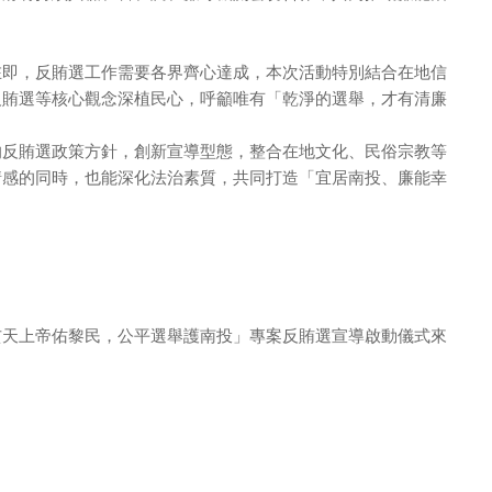
在即，反賄選工作需要各界齊心達成，本次活動特別結合在地信
反賄選等核心觀念深植民心，呼籲唯有「乾淨的選舉，才有清廉
的反賄選政策方針，創新宣導型態，整合在地文化、民俗宗教等
情感的同時，也能深化法治素質，共同打造「宜居南投、廉能幸
玄天上帝佑黎民，公平選舉護南投」專案反賄選宣導啟動儀式來