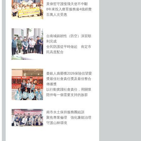
黃偉哲守護慢飛天使不中斷
8年來投入療育服務逾4億經費
百萬人次受惠
台南城鎮韌性（防空）演習順
利完成
全民防護從平時做起 肯定市
民高度配合
臺銀人壽榮獲2026保險信望愛
獎最佳社會責任獎及最佳整合
傳播獎
以行動實踐社會責任，用關懷
陪伴每一個需要支持的族群
南市水土保持服務團組訓
聚焦專業倫理 強化廉能治理
守護山林環境