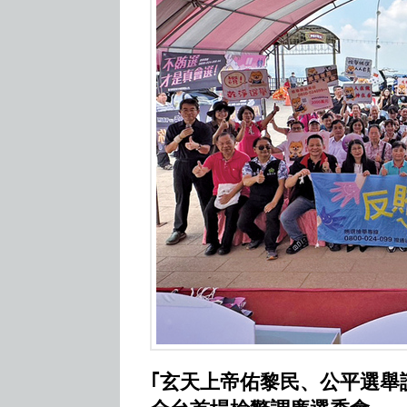
｢玄天上帝佑黎民、公平選舉