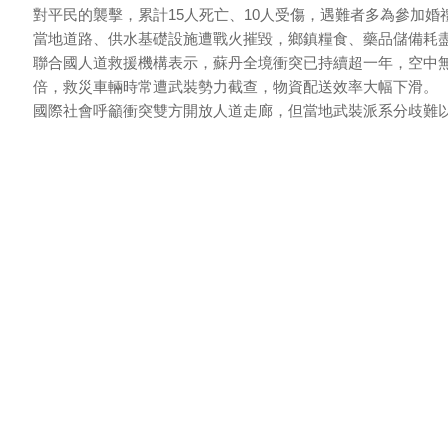
對平民的襲擊，累計15人死亡、10人受傷，遇難者多為參加婚
當地道路、供水基礎設施遭戰火摧毀，鄉鎮糧食、藥品儲備耗
聯合國人道救援機構表示，蘇丹全境衝突已持續超一年，空中
倍，救災車輛時常遭武裝勢力截查，物資配送效率大幅下滑。
國際社會呼籲衝突雙方開放人道走廊，但當地武裝派系分歧難