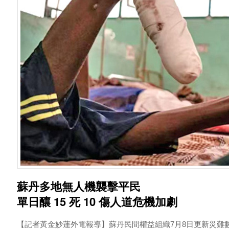
蘇丹多地無人機襲擊平民
單日釀 15 死 10 傷人道危機加劇
【記者黃金妙蓮外電報導】蘇丹民間權益組織7月8日更新災難