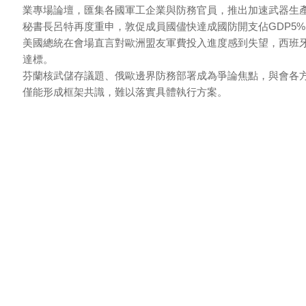
業專場論壇，匯集各國軍工企業與防務官員，推出加速武器生
秘書長呂特再度重申，敦促成員國儘快達成國防開支佔GDP5
美國總統在會場直言對歐洲盟友軍費投入進度感到失望，西班
達標。
芬蘭核武儲存議題、俄歐邊界防務部署成為爭論焦點，與會各
僅能形成框架共識，難以落實具體執行方案。