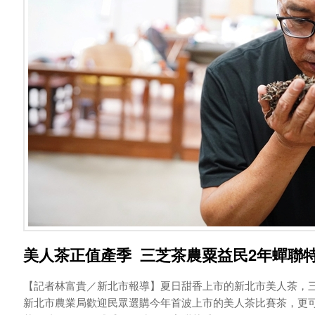
美人茶正值產季 三芝茶農粟益民2年蟬聯
【記者林富貴／新北市報導】夏日甜香上市的新北市美人茶，
新北市農業局歡迎民眾選購今年首波上市的美人茶比賽茶，更