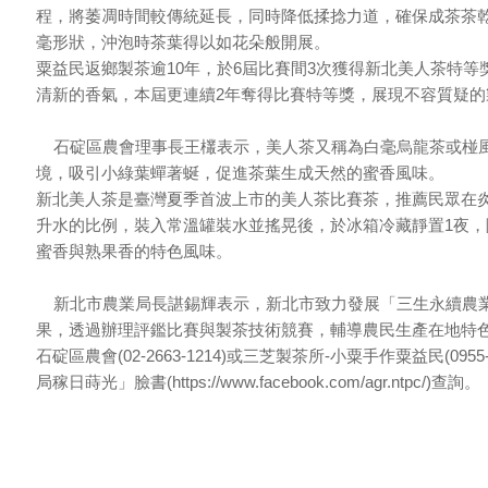
程，將萎凋時間較傳統延長，同時降低揉捻力道，確保成茶茶
毫形狀，沖泡時茶葉得以如花朵般開展。
粟益民返鄉製茶逾10年，於6屆比賽間3次獲得新北美人茶特
清新的香氣，本屆更連續2年奪得比賽特等獎，展現不容質疑的
石碇區農會理事長王欉表示，美人茶又稱為白毫烏龍茶或椪風
境，吸引小綠葉蟬著蜒，促進茶葉生成天然的蜜香風味。
新北美人茶是臺灣夏季首波上市的美人茶比賽茶，推薦民眾在炎
升水的比例，裝入常溫罐裝水並搖晃後，於冰箱冷藏靜置1夜
蜜香與熟果香的特色風味。
新北市農業局長諶錫輝表示，新北市致力發展「三生永續農業
果，透過辦理評鑑比賽與製茶技術競賽，輔導農民生產在地特
石碇區農會(02-2663-1214)或三芝製茶所-小粟手作粟益民(09
局稼日蒔光」臉書(https://www.facebook.com/agr.ntpc/)查詢。