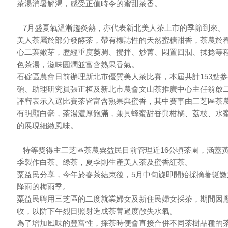
茶湯消暑解渴，感受正值時令的蜜甜茶香。
7月盛夏氣溫漸趨炎熱，亦代表新北美人茶上市的季節到來。
美人茶屬於部分發酵茶，帶有標誌性的天然蜜糖甜香，茶農於
心二葉嫩芽，歷經重度萎凋、攪拌、炒菁、悶置回潤、揉捻等
色茶湯，滋味圓潤並富含熟果香氣。
石碇區農會日前辦理新北市優質美人茶比賽，本屆共計153點
碩、助理研究員張正桓及新北市農會文山茶推廣中心主任翁啟
評審表示入選比賽茶皆富含熟果與蜜香，其中賽事由三芝區茶
有明顯白毫，茶湯濃厚飽滿，兼具蜂蜜甜香與柑橘、荔枝、水
的展現細緻風味。
特等獎得主三芝區茶農粟益民目前管理近16公頃茶園，涵蓋
季製作白茶、綠茶，夏季則生產美人茶及蜜香紅茶。
粟益民分享，今年於春茶結束後，5月中旬旋即開始採摘著蜒嫩
降雨的梅雨季。
粟益民聘用三芝區的二度就業婦女及新住民婦女採茶，期間因應
收，以防下午烈日照射造成茶菁過度散失水氣。
為了增加風味的豐富性，採茶時便會直接合併不同茶樹品種的