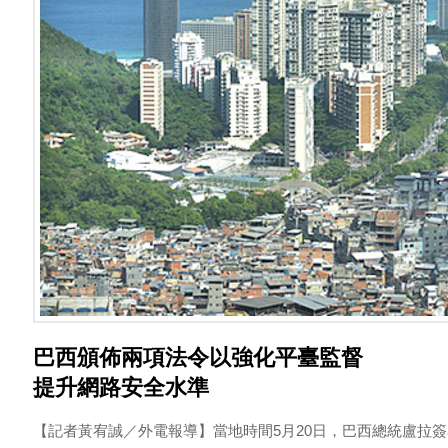
巴西頒佈兩項法令以強化平臺監督
提升網路安全水準
【記者黃宥誠／外電報導】當地時間5月20日，巴西總統盧拉