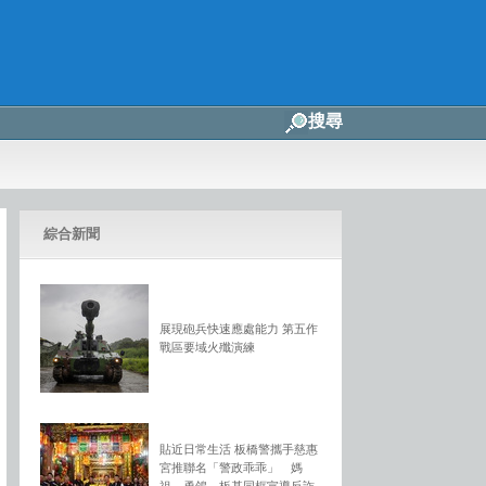
搜尋
綜合新聞
展現砲兵快速應處能力 第五作
戰區要域火殲演練
貼近日常生活 板橋警攜手慈惠
宮推聯名「警政乖乖」 媽