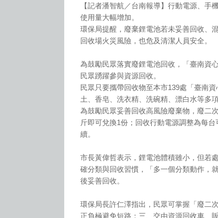
【記者潘智航／台南報導】行動電源、手
使用量大幅增加。
環保局提醒，廢棄鋰電池若未妥善回收、
回收場火災風險，也危及清潔人員安全。
為鼓勵民眾落實廢鋰電池回收，「臺南資心
民眾踴躍參與資源回收。
民眾只要攜帶回收物至本市139處「臺南資心回收站
土、香皂、洗衣精、洗碗精、漂白水等多
為鼓勵民眾妥善回收高風險廢棄物，廢二次
斤即可兌換1份；回收行動電源調整為每台
續。
市長黃偉哲表示，鋰電池體積雖小，但若
確分類與回收習慣，「多一個分類動作，
後妥善回收。
環保局長許仁澤指出，民眾可掌握「廢二
正負極避免短路；三、交由資源回收車、