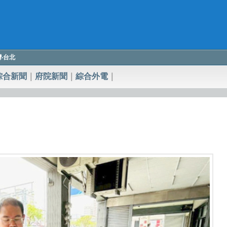
臺灣‧台北
綜合新聞
｜
府院新聞
｜
綜合外電
｜