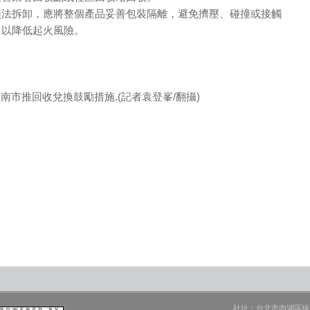
無法拆卸，應將整個產品妥善包裝隔離，避免擠壓、碰撞或接觸
，以降低起火風險。
南市推回收兌換鼓勵措施.(記者袁登峯/翻攝)
社址：台北市內湖區瑞光