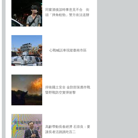
同窗酒後談時事意見不合 街
頭「摔角較勁」警方依法送辦
心戰喊話車現蹤臺南市區
捍衛國土安全 金防部策應作戰
暨野戰防空實彈射擊
高齡帶動長春經濟 石崇良：要
讓長者活跳跳吃百二