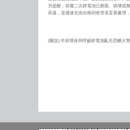
另提醒，若廢二次鋰電池已膨脹、損壞或
高溫，並儘速交由合格回收管道妥善處理
(圖說):市府環保局呼籲鋰電池亂丟恐釀火警