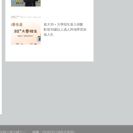
嘉大30＋大學招生進入倒數
歡迎30歲以上成人跨域學習加
值人生
路八號六樓之一 總機：(02)87911588(代表號)