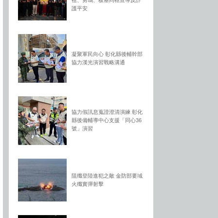
祖、勇鴿、板基同框宣導反詐
護平安
凝聚軍民向心 彰化縣後輔幹部
協力漢光演習戰略溝通
協力假訊息蒐證澄清演練 彰化
縣後備輔導中心支援「同心36
號」演習
阻殲登陸進犯之敵 金防部要域
火殲實彈射擊