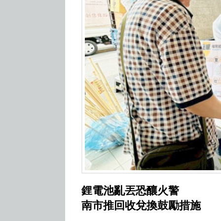
鋰電池亂丟恐釀火警
南市推回收兌換鼓勵措施