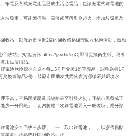
機、筆電及各式充電產品已成生活必需品，也讓充電式鋰電池的
混入垃圾車，可能因擠壓、高溫或摩擦引發起火，增加垃圾車及
回收站」以優於市場近2倍的回收價格辦理回收兌換活動，鼓勵
」(站點資訊:https://gov.tw/ogC)即可兌換衛生紙、培養
項實用生活用品。
鋰電池兌換標準自原本每1.5公斤兌換1份宣導品，調整為每1公
可兌換宣導品2份，鼓勵市民朋友共同落實資源循環與環境永
處理不當，容易因擠壓造成短路甚至引發火災，呼籲市民養成正
就能少一分風險」，切勿將廢二次鋰電池丟入一般垃圾，應分類
次鋰電池安全回收三步驟」：一、取出鋰電池；二、以膠帶黏貼
販售業者回收點或社區回收站回收。