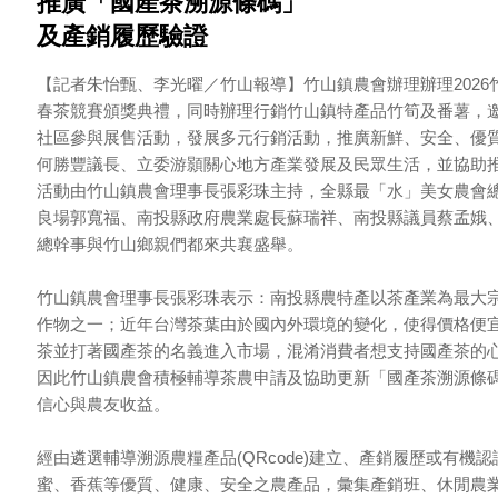
推廣「國產茶溯源條碼」
及產銷履歷驗證
【記者朱怡甄、李光曜／竹山報導】竹山鎮農會辦理辦理202
春茶競賽頒獎典禮，同時辦理行銷竹山鎮特產品竹筍及番薯，
社區參與展售活動，發展多元行銷活動，推廣新鮮、安全、優
何勝豐議長、立委游顥關心地方產業發展及民眾生活，並協助
活動由竹山鎮農會理事長張彩珠主持，全縣最「水」美女農會
良場郭寬福、南投縣政府農業處長蘇瑞祥、南投縣議員蔡孟娥
總幹事與竹山鄉親們都來共襄盛舉。
竹山鎮農會理事長張彩珠表示：南投縣農特產以茶產業為最大宗
作物之一；近年台灣茶葉由於國內外環境的變化，使得價格便
茶並打著國產茶的名義進入市場，混淆消費者想支持國產茶的
因此竹山鎮農會積極輔導茶農申請及協助更新「國產茶溯源條
信心與農友收益。
經由遴選輔導溯源農糧產品(QRcode)建立、產銷履歷或有
蜜、香蕉等優質、健康、安全之農產品，彙集產銷班、休閒農