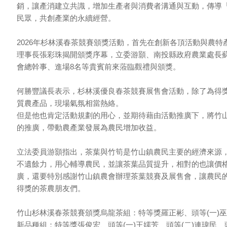
銷，讓產消建立共識，增加生產者與消費者溝通與互動，傳導
民眾，共創產業的永續經營。
2026年杉林溪春茶競賽頒獎活動，首先在創新各頂活動與農
理事長張彩珠揭開頒獎序幕，立委游顥、南投縣政府農業處長蘇
會總幹事、進場8名等貴賓前來蒞臨觀禮與頒獎。
何勝豐議長表示，杉林溪優良春茶競賽展售會活動，除了為得
質農產品，現場氣氛相當熱絡。
但是他也肯定活動規劃的用心，並期待藉由活動推廣下，將竹
的推廣，帶動農產業發展為農民增加收益。
立法委員游顥指出，茶葉與竹筍是竹山鎮農民主要的經濟來源
不遺餘力，用心輔導農民，並讓茶葉品質提升，相對的也讓價
廣，還要特別感謝竹山鎮農會辦理茶葉競賽及展售會，讓農民
得獎的茶農朋友們。
竹山杉林溪春茶競賽頒獎烏龍茶組：特等獎羅正彬、頭等(一)巫耀
新品種組：特等獎張俊宏、頭等(一)王嬬芳、頭等(二)連瑋民、