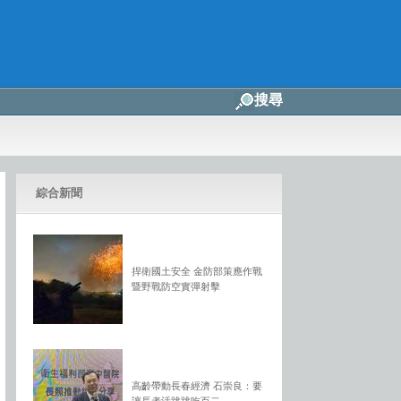
搜尋
綜合新聞
捍衛國土安全 金防部策應作戰
暨野戰防空實彈射擊
高齡帶動長春經濟 石崇良：要