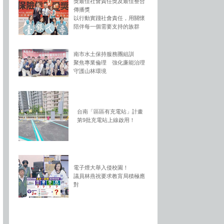
獎最佳社會責任獎及最佳整合
傳播獎
以行動實踐社會責任，用關懷
陪伴每一個需要支持的族群
南市水土保持服務團組訓
聚焦專業倫理 強化廉能治理
守護山林環境
台南「區區有充電站」計畫
第9批充電站上線啟用！
電子煙大舉入侵校園！
議員林燕祝要求教肓局積極應
對