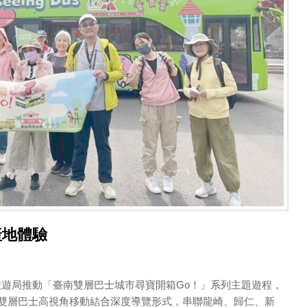
產地體驗
遊局推動「臺南雙層巴士城市尋寶開箱Go！」系列主題遊程，
過雙層巴士高視角移動結合深度導覽形式，串聯龍崎、歸仁、新