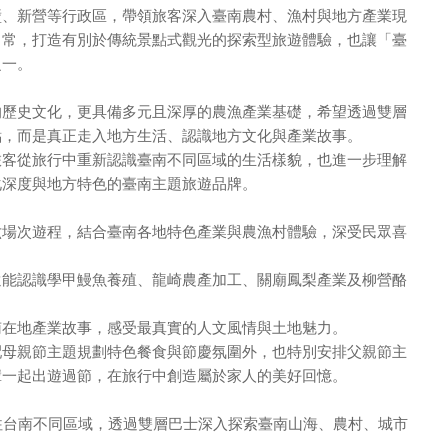
壁、新營等行政區，帶領旅客深入臺南農村、漁村與地方產業現
日常，打造有別於傳統景點式觀光的探索型旅遊體驗，也讓「臺
之一。
的歷史文化，更具備多元且深厚的農漁產業基礎，希望透過雙層
點，而是真正走入地方生活、認識地方文化與產業故事。
旅客從旅行中重新認識臺南不同區域的生活樣貌，也進一步理解
化深度與地方特色的臺南主題旅遊品牌。
六場次遊程，結合臺南各地特色產業與農漁村體驗，深受民眾喜
還能認識學甲鰻魚養殖、龍崎農產加工、關廟鳳梨產業及柳營酪
。
南在地產業故事，感受最真實的人文風情與土地魅力。
配母親節主題規劃特色餐食與節慶氛圍外，也特別安排父親節主
輩一起出遊過節，在旅行中創造屬於家人的美好回憶。
往台南不同區域，透過雙層巴士深入探索臺南山海、農村、城市