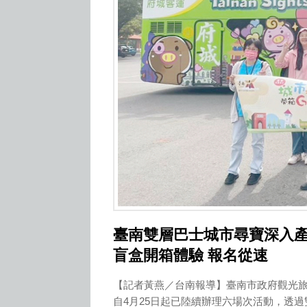
臺南雙層巴士城市尋寶深入
盲盒開箱體驗 報名從速
【記者黃燕／台南報導】臺南市政府觀光旅
自4月25日起已陸續辦理六場次活動，透