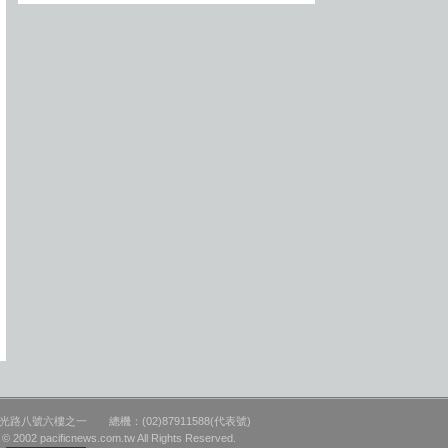
路八號六樓之一 總機：(02)87911588(代表號)
pacificnews.com.tw All Rights Reserved.