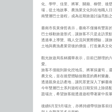
化、學甲、佳里、將軍、關廟、柳營、後
場，從土地故事、農漁業文化到在地職人
南雙層巴士遊程」成為近期旅遊討論亮點
臺南市長黃偉哲表示，臺南不僅擁有豐富
巴士移動旅遊形式，讓旅客不只是走訪景
透過車上導覽、職人交流與實際體驗，讓
土地與農漁產業背後的價值，打造兼具文
觀光旅遊局長林國華表示，目前已辦理的
愛。
旅客不僅能到新化挖地瓜、將軍採蘆筍，
農文化，並在後壁體驗撿雞蛋的農村樂趣
透過親身走訪產地，讓民眾更深入了解臺
今年雙層巴士系列遊程在日期安排上除搭
題場次，希望旅客能透過遊程帶著家中長
後續6月至9月場次，亦將持續帶領旅客前