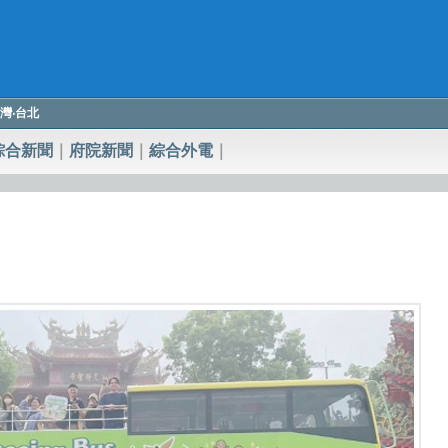
 臺灣‧台北
綜合新聞
｜
府院新聞
｜
綜合外電
｜