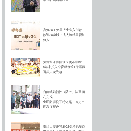
讓長者活跳跳吃百二
嘉大30＋大學招生進入倒數
歡迎30歲以上成人跨域學習加
值人生
黃偉哲守護慢飛天使不中斷
8年來投入療育服務逾4億經費
百萬人次受惠
台南城鎮韌性（防空）演習順
利完成
全民防護從平時做起 肯定市
民高度配合
臺銀人壽榮獲2026保險信望愛