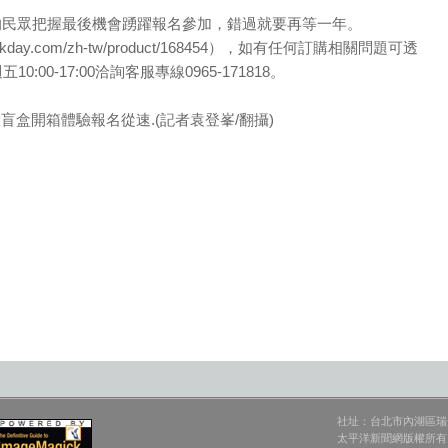
的民眾把握最後機會踴躍報名參加，錯過就要再等一年。
kday.com/zh-tw/product/168454），如有任何訂購相關問題可透
0:00-17:00洽詢客服專線0965-171818。
盲盒開箱體驗報名從速.(記者袁登峯/翻攝)
社址：台北市內湖區瑞光
太平洋新聞網版權所有 © 2002 