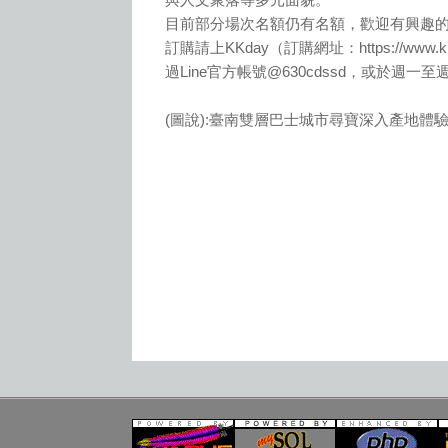
與人文聚落等多元面貌。
目前部分場次名額仍有名額，歡迎有興趣
訂購請上KKday（訂購網址：https://www.k
過Line官方帳號@630cdssd，或於週一至週五1
(圖說):臺南雙層巴士城市尋寶深入產地體驗