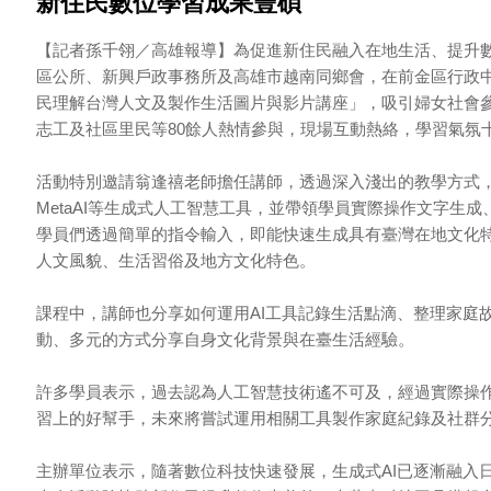
新住民數位學習成果豐碩
【記者孫千翎／高雄報導】為促進新住民融入在地生活、提升
區公所、新興戶政事務所及高雄市越南同鄉會，在前金區行政中
民理解台灣人文及製作生活圖片與影片講座」，吸引婦女社會
志工及社區里民等80餘人熱情參與，現場互動熱絡，學習氣氛
活動特別邀請翁逢禧老師擔任講師，透過深入淺出的教學方式，介紹目
MetaAI等生成式人工智慧工具，並帶領學員實際操作文字生
學員們透過簡單的指令輸入，即能快速生成具有臺灣在地文化
人文風貌、生活習俗及地方文化特色。
課程中，講師也分享如何運用AI工具記錄生活點滴、整理家庭
動、多元的方式分享自身文化背景與在臺生活經驗。
許多學員表示，過去認為人工智慧技術遙不可及，經過實際操
習上的好幫手，未來將嘗試運用相關工具製作家庭紀錄及社群
主辦單位表示，隨著數位科技快速發展，生成式AI已逐漸融入