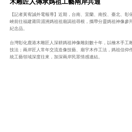
木雕匠人傳承媽祖工藝兩岸共通
【記者黃宥誠外電報導】近期，台南、宜蘭、南投、臺北、彰
峽前往福建莆田湄洲媽祖祖廟謁祖尋根，攜帶分靈媽祖神像參
紀念品。
台灣彰化鹿港木雕匠人深耕媽祖神像雕刻數十年，以檜木手工
技法；兩岸匠人常年交流造像技藝、廟宇木作工法，媽祖信仰
統工藝領域深度往來，加深兩岸民眾情感連結。