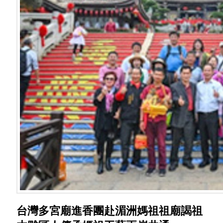
台灣多宮廟進香團赴湄洲媽祖祖廟謁祖